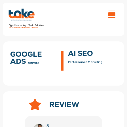
Skip
to
content
Digital Marketing | Media Solutions
Your Partner in Digital Growth
AI SEO
GOOGLE
ADS
Performance Marketing
optimize
REVIEW
เต้